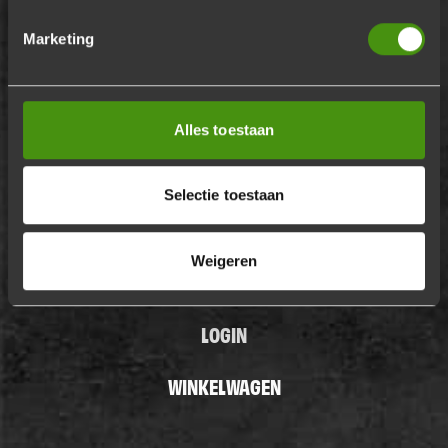
Marketing
BBQ PAKKETTEN
ZO WERKT HET
Alles toestaan
OFFERTE
Selectie toestaan
WERKEN BIJ
Weigeren
KLANTENSERVICE
LOGIN
WINKELWAGEN