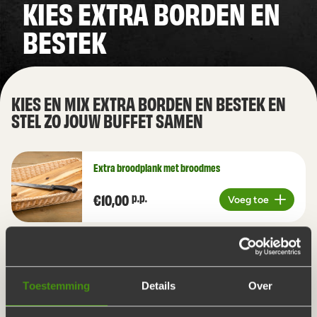
KIES EXTRA BORDEN EN
BESTEK
KIES EN MIX EXTRA BORDEN EN BESTEK EN
STEL ZO JOUW BUFFET SAMEN
Extra broodplank met broodmes
€10,00
p.p.
Voeg toe
Aantal
Extra Bord en bestek
€0,90
p.p.
Voeg toe
Aantal
Toestemming
Details
Over