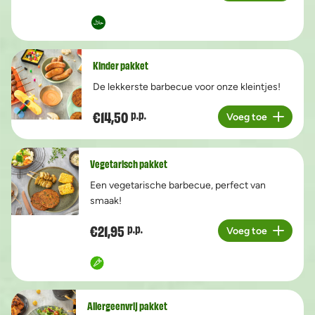
Kinder pakket
De lekkerste barbecue voor onze kleintjes!
€14,50
p.p.
Voeg toe
Aantal
Vegetarisch pakket
Een vegetarische barbecue, perfect van
smaak!
€21,95
p.p.
Voeg toe
Aantal
Allergeenvrij pakket