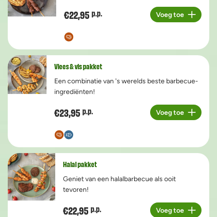
€22,95
p.p.
Voeg toe
Aantal
Vlees & vis pakket
Een combinatie van 's werelds beste barbecue-
ingrediënten!
€23,95
p.p.
Voeg toe
Aantal
Halal pakket
Geniet van een halalbarbecue als ooit
tevoren!
€22,95
p.p.
Voeg toe
Aantal