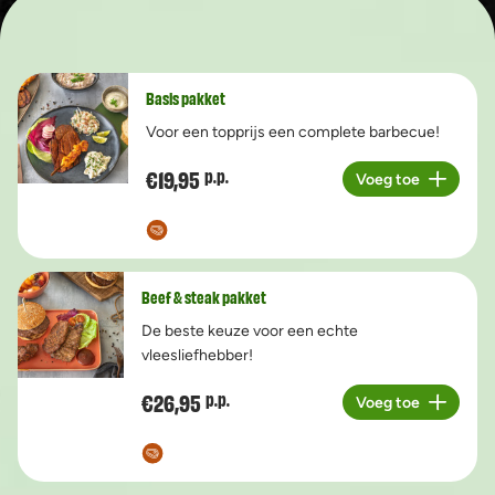
Basis pakket
Voor een topprijs een complete barbecue!
€19,95
p.p.
Voeg toe
Aantal
Beef & steak pakket
De beste keuze voor een echte
vleesliefhebber!
€26,95
p.p.
Voeg toe
Aantal