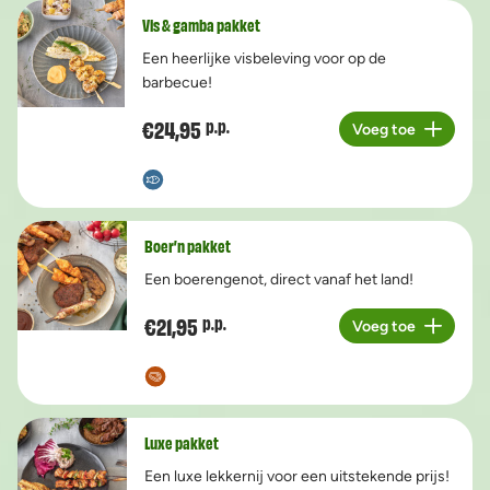
Vis & gamba pakket
Een heerlijke visbeleving voor op de
barbecue!
€24,95
p.p.
Voeg toe
Aantal
Boer’n pakket
Een boerengenot, direct vanaf het land!
€21,95
p.p.
Voeg toe
Aantal
Luxe pakket
Een luxe lekkernij voor een uitstekende prijs!