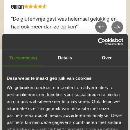
Gillian
“De glutenvrije gast was helemaal gelukkig en
had ook meer dan ze op kon”
Toestemming
Details
Over
HOE HET WERKT
Deze website maakt gebruik van cookies
We gebruiken cookies om content en advertenties te
Kies jouw ideale BBQ-pakket en bestel
personaliseren, om functies voor social media te bieden
We bezorgen door heel Nederland op de
en om ons websiteverkeer te analyseren. Ook delen we
door jou gekozen datum
informatie over uw gebruik van onze site met onze
partners voor social media, adverteren en analyse. Deze
Jij kan genieten van een heerlijke BBQ
partners kunnen deze gegevens combineren met andere
Wij overleggen met je wanneer we de BBQ
informatie die u aan ze heeft verstrekt of die ze hebben