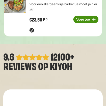
Voor een allergeenvrije barbecue moet je hier
zijn!
€23,50
p.p.
Voeg toe
Aantal
9.6
12100+
REVIEWS OP
KIYOH