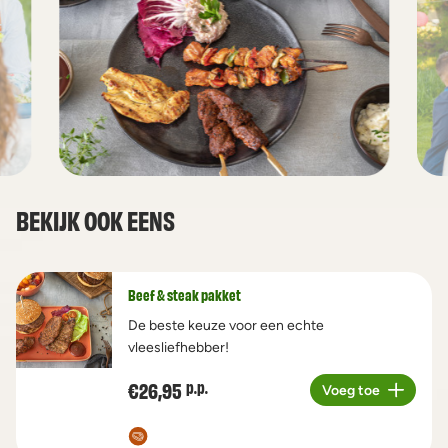
BEKIJK OOK EENS
Beef & steak pakket
De beste keuze voor een echte
vleesliefhebber!
€26,95
p.p.
Voeg toe
Aantal