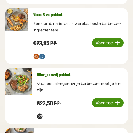
Vlees & vis pakket
Een combinatie van 's werelds beste barbecue-
ingrediënten!
€23,95
p.p.
Voeg toe
Aantal
Allergeenvrij pakket
Voor een allergeenvrije barbecue moet je hier
zijn!
€23,50
p.p.
Voeg toe
Aantal