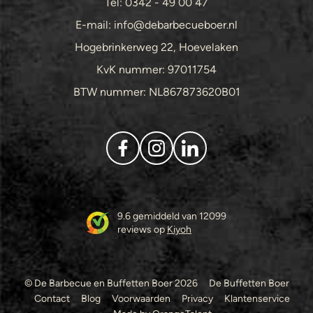
Tel: 0342 - 49 00 47
E-mail: info@debarbecueboer.nl
Hogebrinkerweg 22, Hoevelaken
KvK nummer: 97011754
BTW nummer: NL867873620B01
9.6 gemiddeld van 12099
reviews op
Kiyoh
© De Barbecue en Buffetten Boer 2026
De Buffetten Boer
Contact
Blog
Voorwaarden
Privacy
Klantenservice