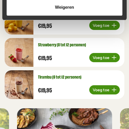
Weigeren
Mango (8 tot 12 personen)
€19,95
Voeg toe
Aantal
Strawberry (8 tot 12 personen)
€19,95
Voeg toe
Aantal
Tiramisu (8 tot 12 personen)
€19,95
Voeg toe
Aantal