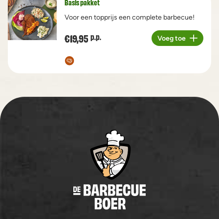
Basis pakket
Voor een topprijs een complete barbecue!
€19,95
p.p.
Voeg toe
Aantal