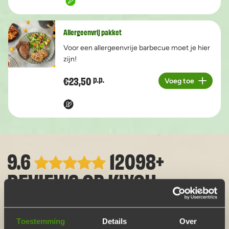
Allergeenvrij pakket
Voor een allergeenvrije barbecue moet je hier
zijn!
€23,50
p.p.
Voeg toe
Aantal
9.6
12098+
REVIEWS OP
KIYOH
Toestemming
Details
Over