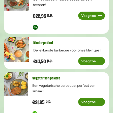
tevoren!
€22,95
p.p.
Voeg toe
Aantal
Kinder pakket
De lekkerste barbecue voor onze kleintjes!
€14,50
p.p.
Voeg toe
Aantal
Vegetarisch pakket
Een vegetarische barbecue, perfect van
smaak!
€21,95
p.p.
Voeg toe
Aantal