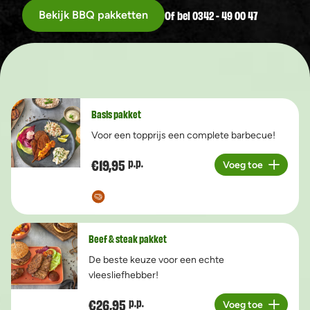
Of bel 0342 - 49 00 47
Bekijk BBQ pakketten
Basis pakket
Voor een topprijs een complete barbecue!
€19,95
p.p.
Voeg toe
Aantal
Beef & steak pakket
De beste keuze voor een echte
vleesliefhebber!
€26,95
p.p.
Voeg toe