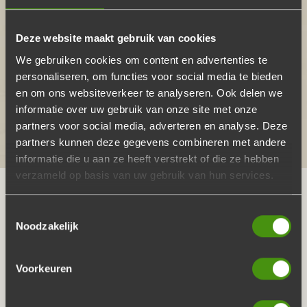
Deze website maakt gebruik van cookies
Ria
We gebruiken cookies om content en advertenties te
personaliseren, om functies voor social media te bieden
“Goede service, meer dan genoeg, aardige
en om ons websiteverkeer te analyseren. Ook delen we
bezorging en heerlijk dat je zonder
informatie over uw gebruik van onze site met onze
schuldgevoel alles vuil kunt inleveren”
partners voor social media, adverteren en analyse. Deze
partners kunnen deze gegevens combineren met andere
informatie die u aan ze heeft verstrekt of die ze hebben
verzameld op basis van uw gebruik van hun services.
Toestemmingsselectie
HOE HET WERKT
Noodzakelijk
Kies jouw ideale BBQ-pakket en bestel
Voorkeuren
We bezorgen door heel Nederland op de
door jouw gekozen datum