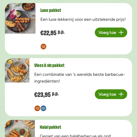
Luxe pakket
Een luxe lekkernij voor een uitstekende prijs!
€22,95
p.p.
Voeg toe
Aantal
Vlees & vis pakket
Een combinatie van 's werelds beste barbecue-
ingrediënten!
€23,95
p.p.
Voeg toe
Aantal
Halal pakket
Geniet van een halalbarbecue als ooit