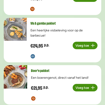
Aantal
Vis & gamba pakket
Een heerlijke visbeleving voor op de
barbecue!
€24,95
p.p.
Voeg toe
Aantal
Boer’n pakket
Een boerengenot, direct vanaf het land!
€21,95
p.p.
Voeg toe
Aantal