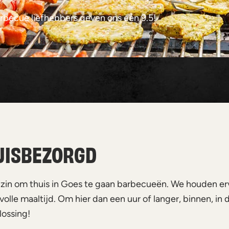
rbecue liefhebbers geven ons een 9.5!
UISBEZORGD
 zin om thuis in Goes te gaan barbecueën. We houden e
le maaltijd. Om hier dan een uur of langer, binnen, in d
lossing!