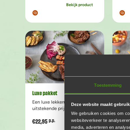
Bekijk product
Toestemming
Luxe pakket
Vlees
Een luxe lekkernij voor een
Een c
Deze website maakt gebruik
uitstekende prijs!
best
We gebruiken cookies om cont
€22,95
€23,
p.p.
websiteverkeer te analyseren
Voeg toe
Aantal
media, adverteren en analys