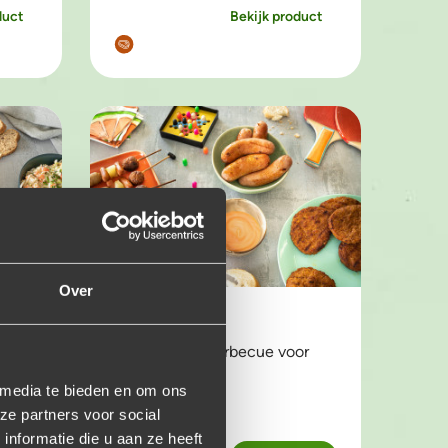
duct
Bekijk product
Over
Kinder pakket
ecue
De lekkerste barbecue voor
onze kleintjes!
 media te bieden en om ons
ze partners voor social
e
nformatie die u aan ze heeft