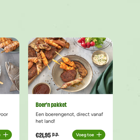
Boer’n pakket
voor
Een boerengenot, direct vanaf
het land!
€21,95
p.p.
e
Voeg toe
Aantal