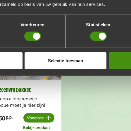
Bekijk product
Bekijk pro
erzameld op basis van uw gebruik van hun services.
Voorkeuren
Statistieken
Selectie toestaan
geenvrij pakket
een allergeenvrije
cue moet je hier zijn!
50
p.p.
Voeg toe
Aantal
Bekijk product