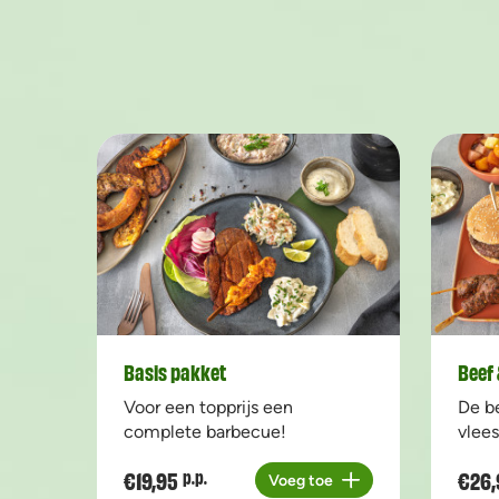
Basis pakket
Beef 
Voor een topprijs een
De b
complete barbecue!
vlees
€19,95
€26,
p.p.
Voeg toe
Aantal