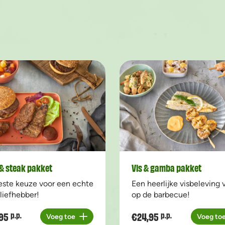
& steak pakket
Vis & gamba pakket
este keuze voor een echte
Een heerlijke visbeleving 
liefhebber!
op de barbecue!
95
€24,95
p.p.
p.p.
Voeg toe
Voeg to
Aantal
Aantal