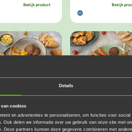
Bekijk product
Bekijk pro
Details
 & vis pakket
Halal pakket
ombinatie van 's werelds
Geniet van een halalbarb
 van cookies
e barbecue-ingrediënten!
als ooit tevoren!
ent en advertenties te personaliseren, om functies voor social
95
€22,95
p.p.
p.p.
. Ook delen we informatie over uw gebruik van onze site met on
Voeg toe
Voeg to
Aantal
Aantal
e. Deze partners kunnen deze gegevens combineren met andere i