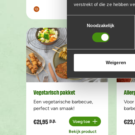
Bekijk product
verstrekt of die ze hebben v
Toestemmingsselectie
Noodzakelijk
Weigeren
Vegetarisch pakket
Aller
Een vegetarische barbecue,
Voor 
perfect van smaak!
barbe
€21,95
€23,
p.p.
Voeg toe
Aantal
Bekijk product