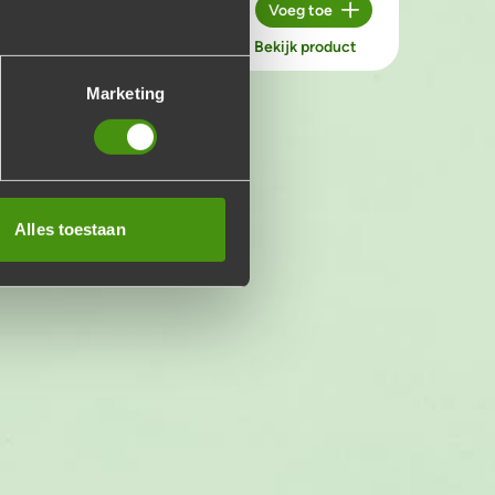
duct
€14,50
p.p.
Voeg toe
Aantal
Bekijk product
Marketing
Alles toestaan