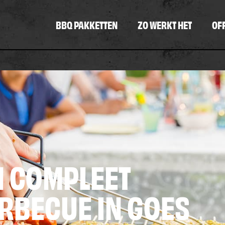
BBQ PAKKETTEN
ZO WERKT HET
OF
N COMPLEET
RBECUE IN GOES