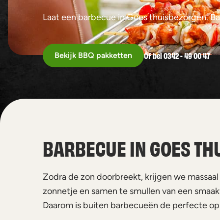
Laat een barbecue in Goes thuisbezorgen. Ba
Of bel 0342 - 49 00 47
Bekijk BBQ pakketten
BARBECUE IN GOES TH
Zodra de zon doorbreekt, krijgen we massaal
zonnetje en samen te smullen van een smaakvol
Daarom is buiten barbecueën de perfecte op