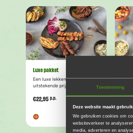
Luxe pakket
Vlees
Een luxe lekkernij voor een
Een c
uitstekende prijs!
best
Toestemming
€22,95
€23,
p.p.
Voeg toe
Aantal
Deze website maakt gebruik
Bekijk product
We gebruiken cookies om cont
websiteverkeer te analyseren
media, adverteren en analys