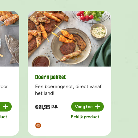
Boer’n pakket
voor
Een boerengenot, direct vanaf
het land!
€21,95
p.p.
e
Voeg toe
Aantal
duct
Bekijk product