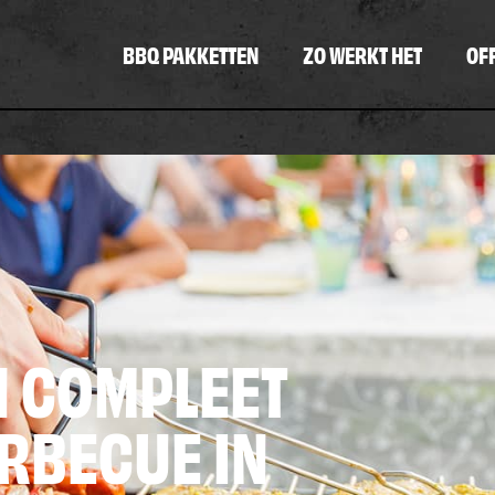
BBQ PAKKETTEN
ZO WERKT HET
OF
N COMPLEET
RBECUE IN