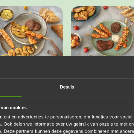
 & vis pakket
Halal pakket
ombinatie van 's werelds
Geniet van een halalbarb
e barbecue-ingrediënten!
als ooit tevoren!
Details
95
€22,95
p.p.
p.p.
Voeg toe
Voeg to
Aantal
Aantal
 van cookies
Bekijk product
Bekijk pro
ent en advertenties te personaliseren, om functies voor social
. Ook delen we informatie over uw gebruik van onze site met on
e. Deze partners kunnen deze gegevens combineren met andere i