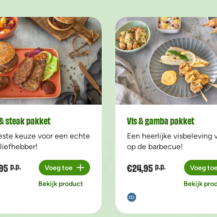
& steak pakket
Vis & gamba pakket
este keuze voor een echte
Een heerlijke visbeleving 
liefhebber!
op de barbecue!
95
€24,95
p.p.
p.p.
Voeg toe
Voeg to
Aantal
Aantal
Bekijk product
Bekijk pro