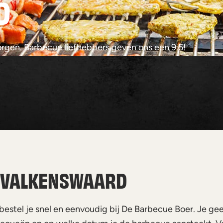
D
rgen. Barbecue liefhebbers geven ons een 9.5!
N VALKENSWAARD
estel je snel en eenvoudig bij De Barbecue Boer. Je gee