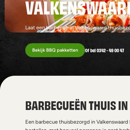
VALKENSWAAR
Laat een barbecue in Valkenswaard thuisbezo
Of bel 0342 - 49 00 47
Bekijk BBQ pakketten
BARBECUEËN THUIS I
Een barbecue thuisbezorgd in Valkenswaard b