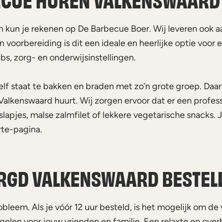
n kun je rekenen op De Barbecue Boer. Wij leveren ook a
 voorbereiding is dit een ideale en heerlijke optie voor 
bs, zorg- en onderwijsinstellingen.
 zelf staat te bakken en braden met zo’n grote groep. Da
Valkenswaard huurt. Wij zorgen ervoor dat er een profes
lapjes, malse zalmfilet of lekkere vegetarische snacks. 
rte-pagina.
RGD VALKENSWAARD BESTEL
leem. Als je vóór 12 uur besteld, is het mogelijk om de v
len voor jouw vrienden en familie. Een relaxte en overh