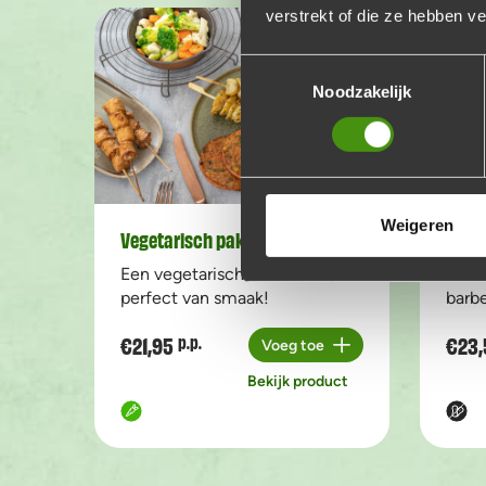
verstrekt of die ze hebben v
Toestemmingsselectie
Noodzakelijk
Weigeren
Vegetarisch pakket
Aller
Een vegetarische barbecue,
Voor 
perfect van smaak!
barbe
€21,95
€23,
p.p.
Voeg toe
Aantal
Bekijk product