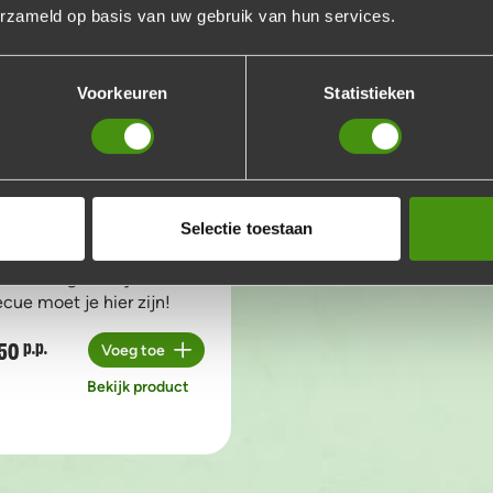
erzameld op basis van uw gebruik van hun services.
Voorkeuren
Statistieken
Selectie toestaan
geenvrij pakket
een allergeenvrije
cue moet je hier zijn!
50
p.p.
Voeg toe
Aantal
Bekijk product