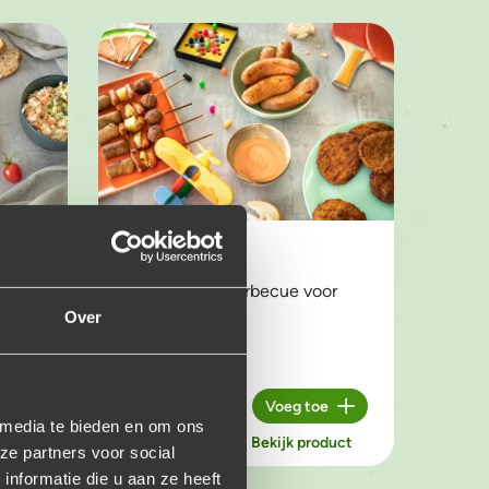
Kinder pakket
ecue
De lekkerste barbecue voor
onze kleintjes!
Over
e
duct
€14,50
p.p.
Voeg toe
Aantal
 media te bieden en om ons
Bekijk product
ze partners voor social
nformatie die u aan ze heeft