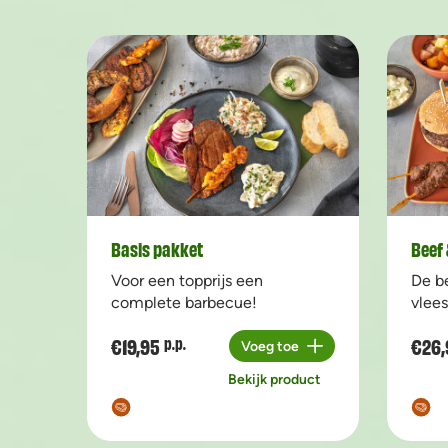
Basis pakket
Beef 
Voor een topprijs een
De b
complete barbecue!
vlees
€19,95
€26,
p.p.
Voeg toe
Aantal
Bekijk product