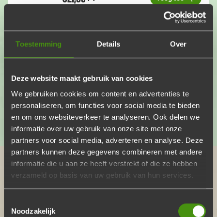
Aantal
Toestemming
Details
Over
Allergeenvrij pakket
Voor een allergeenvrije barbecue moet je hier
zijn!
Deze website maakt gebruik van cookies
€23,50
We gebruiken cookies om content en advertenties te
p.p.
Voeg toe
Aantal
personaliseren, om functies voor social media te bieden
en om ons websiteverkeer te analyseren. Ook delen we
informatie over uw gebruik van onze site met onze
partners voor social media, adverteren en analyse. Deze
partners kunnen deze gegevens combineren met andere
9.6
12098+
informatie die u aan ze heeft verstrekt of die ze hebben
verzameld op basis van uw gebruik van hun services.
REVIEWS OP
KIYOH
Toestemmingsselectie
Noodzakelijk