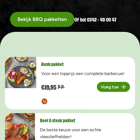
Of bel 0342 - 49 00 47
Bekijk BBQ pakketten
Basis pakket
Voor een topprijs een complete barbecue!
€19,95
p.p.
Voeg toe
Aantal
Beef & steak pakket
De beste keuze voor een echte
vleesliefhebber!