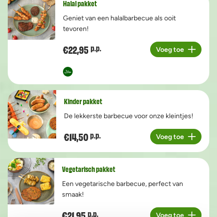
Halal pakket
Geniet van een halalbarbecue als ooit
tevoren!
€22,95
p.p.
Voeg toe
Aantal
Kinder pakket
De lekkerste barbecue voor onze kleintjes!
€14,50
p.p.
Voeg toe
Aantal
Vegetarisch pakket
Een vegetarische barbecue, perfect van
smaak!
€21,95
p.p.
Voeg toe