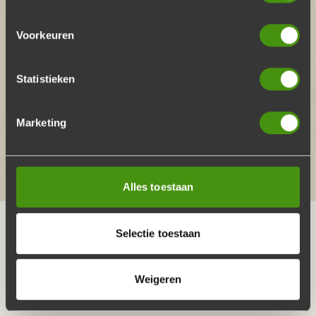
Voorkeuren
Statistieken
Herman van Meijl
Marketing
“De borden en het bestek maakten de BBQ
helemaal compleet!”
Alles toestaan
Selectie toestaan
HOE HET WERKT
Weigeren
Kies jouw ideale BBQ-pakket en bestel