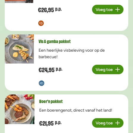
€26,95
p.p.
Voeg toe
Aantal
Vis & gamba pakket
Een heerlijke visbeleving voor op de
barbecue!
€24,95
p.p.
Voeg toe
Aantal
Boer’n pakket
Een boerengenot, direct vanaf het land!
€21,95
p.p.
Voeg toe
Aantal