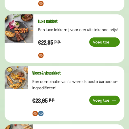
Luxe pakket
Een luxe lekkernij voor een uitstekende prijs!
€22,95
p.p.
Voeg toe
Aantal
Vlees & vis pakket
Een combinatie van 's werelds beste barbecue-
ingrediënten!
€23,95
p.p.
Voeg toe
Aantal