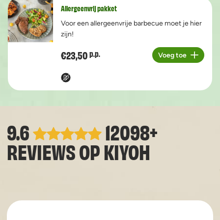
Allergeenvrij pakket
Voor een allergeenvrije barbecue moet je hier
zijn!
€23,50
p.p.
Voeg toe
Aantal
9.6
12098+
REVIEWS OP
KIYOH