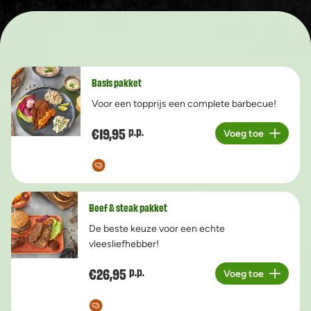
Basis pakket
Voor een topprijs een complete barbecue!
€19,95
p.p.
Voeg toe
Aantal
Beef & steak pakket
De beste keuze voor een echte
vleesliefhebber!
€26,95
p.p.
Voeg toe
Aantal