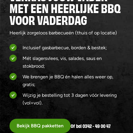
MET EEN HEERLIJKE BBQ
VOOR VADERDAG
Heerlijk zorgeloos barbecueën (thuis of op locatie)
Inclusief gasbarbecue, borden & bestek;
Mét slagersvlees, vis, salades, saus en
stokbrood;
We brengen je BBQ én halen alles weer op,
gratis;
Wijzig je bestelling tot 3 dagen vóór levering
(vol=vol).
Of bel 0342 - 49 00 47
Bekijk BBQ pakketten