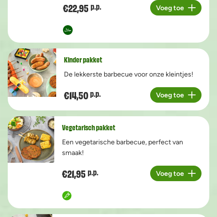
€22,95
p.p.
Voeg toe
Aantal
Kinder pakket
De lekkerste barbecue voor onze kleintjes!
€14,50
p.p.
Voeg toe
Aantal
Vegetarisch pakket
Een vegetarische barbecue, perfect van
smaak!
€21,95
p.p.
Voeg toe
Aantal