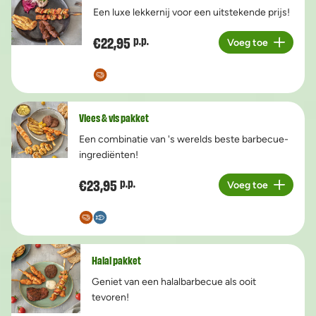
Een luxe lekkernij voor een uitstekende prijs!
€22,95
p.p.
Voeg toe
Aantal
Vlees & vis pakket
Een combinatie van 's werelds beste barbecue-
ingrediënten!
€23,95
p.p.
Voeg toe
Aantal
Halal pakket
Geniet van een halalbarbecue als ooit
tevoren!