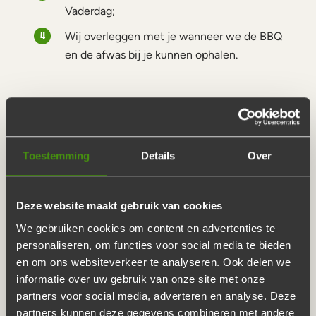
Vaderdag;
Wij overleggen met je wanneer we de BBQ
en de afwas bij je kunnen ophalen.
ORIGINEEL VADERDAG
CADEAU
Toestemming
Details
Over
De derde zondag van juni is het weer zover, Vaderdag. De
Deze website maakt gebruik van cookies
perfecte gelegenheid om je vader in het zonnetje te
We gebruiken cookies om content en advertenties te
zetten. Op zoek naar het perfecte cadeau? Een origineel
personaliseren, om functies voor social media te bieden
Vaderdag cadeau bedenken is elk jaar weer een uitdaging.
en om ons websiteverkeer te analyseren. Ook delen we
Gelukkig heeft De Barbecue Boer hét perfecte Vaderdag
informatie over uw gebruik van onze site met onze
cadeau, want welke vader geniet er nu niet van een
partners voor social media, adverteren en analyse. Deze
compleet verzorgde barbecue? Met De Barbecue Boer
partners kunnen deze gegevens combineren met andere