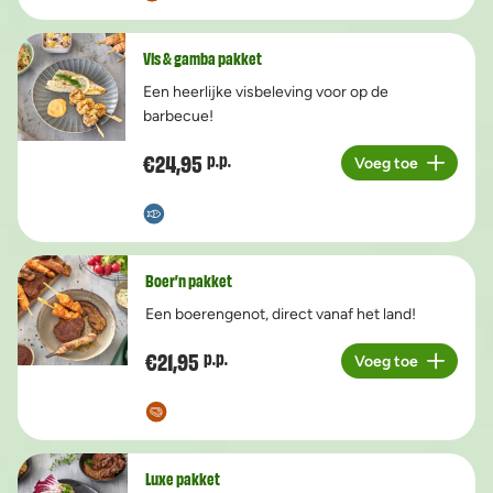
Vis & gamba pakket
Een heerlijke visbeleving voor op de
barbecue!
€24,95
p.p.
Voeg toe
Aantal
Boer’n pakket
Een boerengenot, direct vanaf het land!
€21,95
p.p.
Voeg toe
Aantal
Luxe pakket