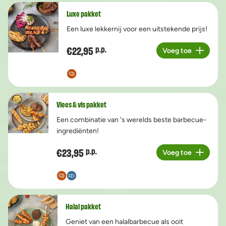
Luxe pakket
Een luxe lekkernij voor een uitstekende prijs!
€22,95
p.p.
Voeg toe
Aantal
Vlees & vis pakket
Een combinatie van 's werelds beste barbecue-
ingrediënten!
€23,95
p.p.
Voeg toe
Aantal
Halal pakket
Geniet van een halalbarbecue als ooit