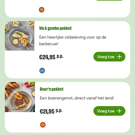
Vis & gamba pakket
Een heerlijke visbeleving voor op de
barbecue!
€24,95
p.p.
Voeg toe
Aantal
Boer’n pakket
Een boerengenot, direct vanaf het land!
€21,95
p.p.
Voeg toe
Aantal