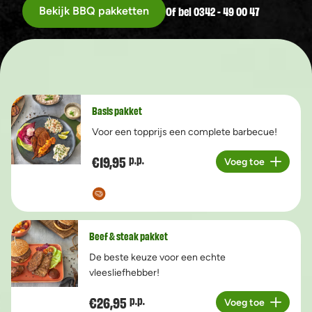
Of bel 0342 - 49 00 47
Bekijk BBQ pakketten
Basis pakket
Voor een topprijs een complete barbecue!
€19,95
p.p.
Voeg toe
Aantal
Beef & steak pakket
De beste keuze voor een echte
vleesliefhebber!
€26,95
p.p.
Voeg toe
Aantal