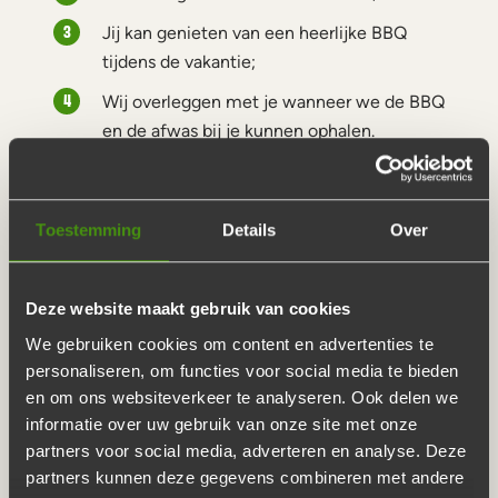
Jij kan genieten van een heerlijke BBQ
tijdens de vakantie;
Wij overleggen met je wanneer we de BBQ
en de afwas bij je kunnen ophalen.
GENIET VAN EEN ZOMER
Toestemming
Details
Over
BBQ MET DE BARBECUE
BOER
Deze website maakt gebruik van cookies
We gebruiken cookies om content en advertenties te
personaliseren, om functies voor social media te bieden
Zodra de temperatuur oploopt en de eerste zonnestralen
en om ons websiteverkeer te analyseren. Ook delen we
tevoorschijn komen denken we nog maar aan één ding:
informatie over uw gebruik van onze site met onze
barbecueën! Krijg jij ook zo’n zin om te barbecueën? Zo
partners voor social media, adverteren en analyse. Deze
geregeld dankzij De Barbecue Boer. Geniet tijdens de
partners kunnen deze gegevens combineren met andere