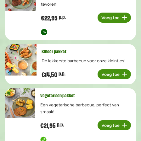
tevoren!
€22,95
p.p.
Voeg toe
Aantal
Kinder pakket
De lekkerste barbecue voor onze kleintjes!
€14,50
p.p.
Voeg toe
Aantal
Vegetarisch pakket
Een vegetarische barbecue, perfect van
smaak!
€21,95
p.p.
Voeg toe
Aantal