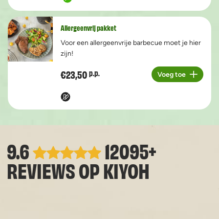
Allergeenvrij pakket
Voor een allergeenvrije barbecue moet je hier
zijn!
€23,50
p.p.
Voeg toe
Aantal
9.6
12095+
REVIEWS OP
KIYOH