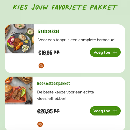
KIES JOUW FAVORIETE PAKKET
Basis pakket
Voor een topprijs een complete barbecue!
€19,95
p.p.
Voeg toe
Aantal
Beef & steak pakket
De beste keuze voor een echte
vleesliefhebber!
€26,95
p.p.
Voeg toe
Aantal