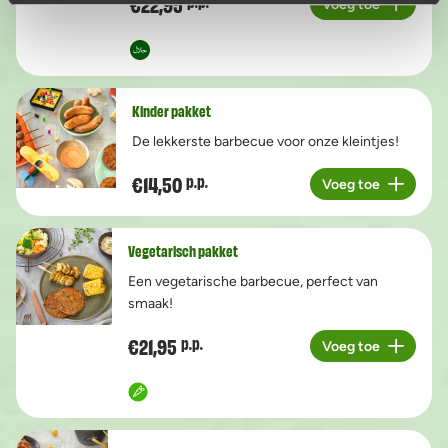
€22,95
p.p.
Voeg toe
Aantal
Kinder pakket
De lekkerste barbecue voor onze kleintjes!
€14,50
p.p.
Voeg toe
Aantal
Vegetarisch pakket
Een vegetarische barbecue, perfect van
smaak!
€21,95
p.p.
Voeg toe
Aantal