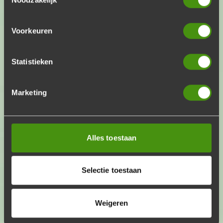
Een luxe lekkernij voor een uitstekende prijs!
€22,95
p.p.
Voeg toe
Aantal
Voorkeuren
Statistieken
Vlees & vis pakket
Marketing
Een combinatie van 's werelds beste barbecue-
ingrediënten!
€23,95
p.p.
Voeg toe
Aantal
Alles toestaan
Selectie toestaan
Halal pakket
Geniet van een halalbarbecue als ooit
Weigeren
tevoren!