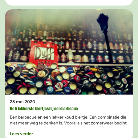
toe te voegen aan het vlees hoef je geen chef te zijn. Wij
vertellen je in dit blog precies hoe het werkt, en wat het
verschil tussen rub en marinade is.
28 mei 2020
De 5 lekkerste biertjes bij een barbecue
Een barbecue en een lekker koud biertje. Een combinatie die
niet meer weg te denken is. Vooral als het zomerweer begint.
Lees verder