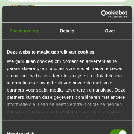
Vis & gamba pakket
Een heerlijke visbeleving voor op de
barbecue!
Toestemming
Details
Over
€24,95
p.p.
Voeg toe
Aantal
Deze website maakt gebruik van cookies
We gebruiken cookies om content en advertenties te
personaliseren, om functies voor social media te bieden
Boer’n pakket
en om ons websiteverkeer te analyseren. Ook delen we
Een boerengenot, direct vanaf het land!
informatie over uw gebruik van onze site met onze
partners voor social media, adverteren en analyse. Deze
€21,95
p.p.
Voeg toe
partners kunnen deze gegevens combineren met andere
Aantal
informatie die u aan ze heeft verstrekt of die ze hebben
verzameld op basis van uw gebruik van hun services.
Luxe pakket
Toestemmingsselectie
Noodzakelijk