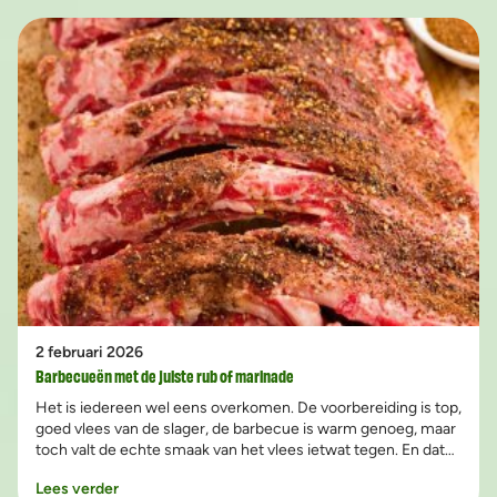
2 februari 2026
Barbecueën met de juiste rub of marinade
Het is iedereen wel eens overkomen. De voorbereiding is top,
goed vlees van de slager, de barbecue is warm genoeg, maar
toch valt de echte smaak van het vlees ietwat tegen. En dat
heeft een oorzaak, namelijk: te weinig aandacht voor
Lees verder
barbecue rub of marinade.Om een goede rub of marinade