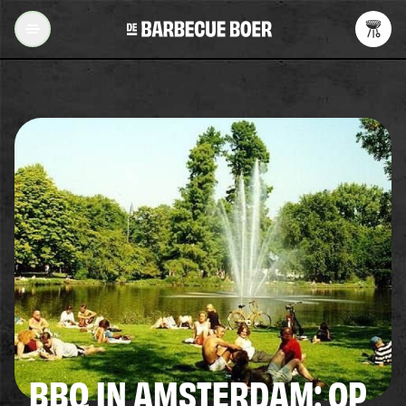
Ga naar inhoud
De Barbecue Boer
BBQ IN AMSTERDAM: OP