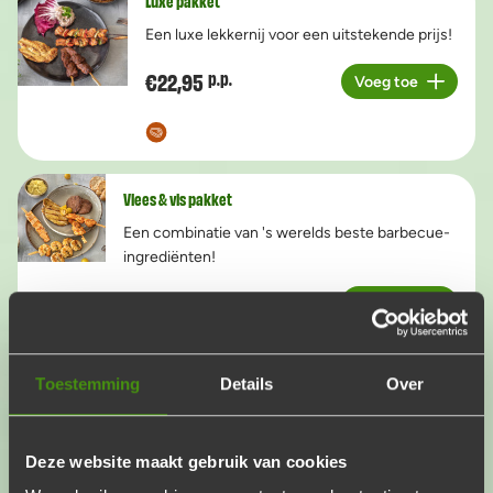
Luxe pakket
Een luxe lekkernij voor een uitstekende prijs!
€22,95
p.p.
Voeg toe
Aantal
Vlees & vis pakket
Een combinatie van 's werelds beste barbecue-
ingrediënten!
€23,95
p.p.
Voeg toe
Aantal
Toestemming
Details
Over
Halal pakket
Geniet van een halalbarbecue als ooit
Deze website maakt gebruik van cookies
tevoren!