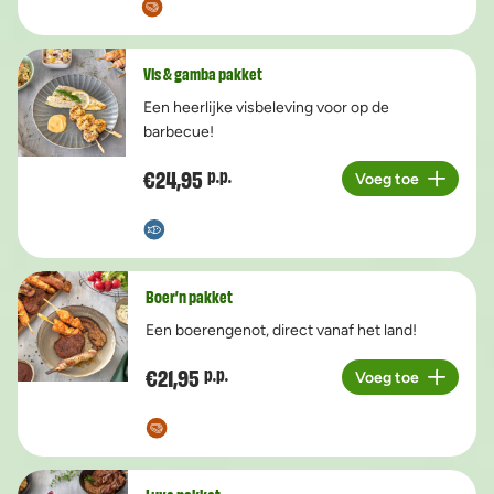
Vis & gamba pakket
Een heerlijke visbeleving voor op de
barbecue!
€24,95
p.p.
Voeg toe
Aantal
Boer’n pakket
Een boerengenot, direct vanaf het land!
€21,95
p.p.
Voeg toe
Aantal