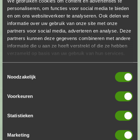
We gebruiken cookies om content en advertenties te
€22,95
p.p.
personaliseren, om functies voor social media te bieden
Voeg toe
Aantal
en om ons websiteverkeer te analyseren. Ook delen we
informatie over uw gebruik van onze site met onze
partners voor social media, adverteren en analyse. Deze
partners kunnen deze gegevens combineren met andere
Kinder pakket
informatie die u aan ze heeft verstrekt of die ze hebben
De lekkerste barbecue voor onze kleintjes!
verzameld op basis van uw gebruik van hun services.
€14,50
p.p.
Voeg toe
Aantal
Toestemmingsselectie
Noodzakelijk
Vegetarisch pakket
Voorkeuren
Een vegetarische barbecue, perfect van
smaak!
€21,95
p.p.
Statistieken
Voeg toe
Aantal
Marketing