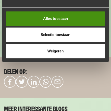
Allergeenvrij pakket
Voor een allergeenvrije barbecue moet je hier
Alles toestaan
zijn!
€23,50
p.p.
Voeg toe
Aantal
Selectie toestaan
Weigeren
DELEN OP:
MEER INTERESSANTE BLOGS