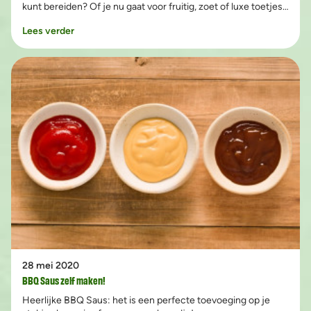
kunt bereiden? Of je nu gaat voor fruitig, zoet of luxe toetjes:
deze toetjes van de BBQ laten zien dat je niet alleen groente
Lees verder
en vlees kunt grillen op de BBQ. Bij alle recepten gaan we uit
van 4 personen.
28 mei 2020
BBQ Saus zelf maken!
Heerlijke BBQ Saus: het is een perfecte toevoeging op je