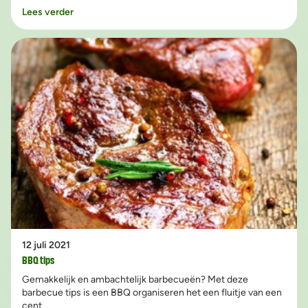
familie, of gezellig met je vrienden een avondje samenkomt,
Lees verder
een BBQ in de tuin is altijd een goed idee. Bij De Barbecue
Boer hebben we al talloze tuinfeesten georganiseerd, daarom
delen wij hieronder de beste tips en ideeën om er een
heerlijke avond van te maken.
12 juli 2021
BBQ tips
Gemakkelijk en ambachtelijk barbecueën? Met deze
barbecue tips is een BBQ organiseren het een fluitje van een
cent