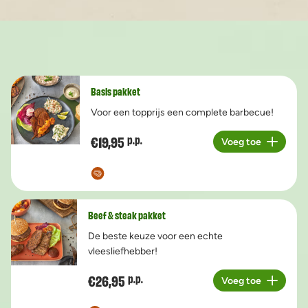
Basis pakket
Voor een topprijs een complete barbecue!
€19,95
p.p.
Voeg toe
Aantal
Beef & steak pakket
De beste keuze voor een echte
vleesliefhebber!
€26,95
p.p.
Voeg toe
Aantal